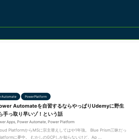
rAutomate
PowerPlatform
 ,Power Automateを自習するならやっぱりUdemyに野生
ら手っ取り早いゾ！という話
wer Apps
,
Power Automate
,
Power Platform
loud PlatformからMSに宗主替えしてはや1年強。 Blue Prism三昧だっ
latformに夢中。 むかしのGCPしか知らないけど、Ap ...