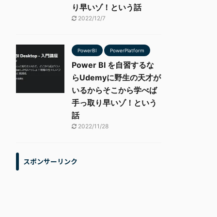
り早いゾ！という話
2022/12/7
PowerBI
PowerPlatform
Power BI を自習するな
らUdemyに野生の天才が
いるからそこから学べば
手っ取り早いゾ！という
話
2022/11/28
スポンサーリンク