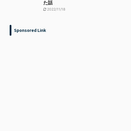
た話
2022/11/18
Sponsored Link