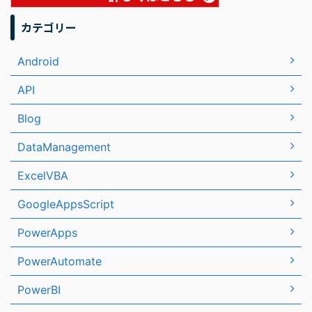
カテゴリー
Android
API
Blog
DataManagement
ExcelVBA
GoogleAppsScript
PowerApps
PowerAutomate
PowerBI