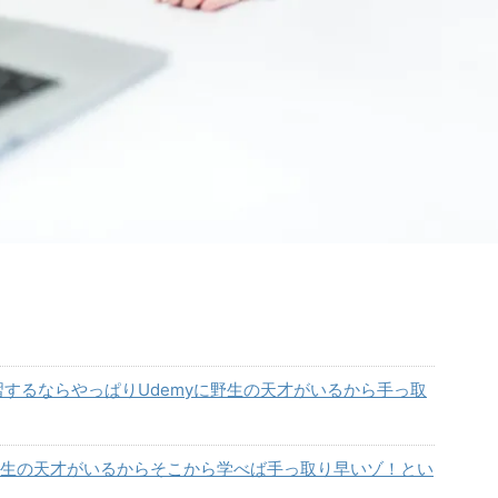
mateを自習するならやっぱりUdemyに野生の天才がいるから手っ取
myに野生の天才がいるからそこから学べば手っ取り早いゾ！とい