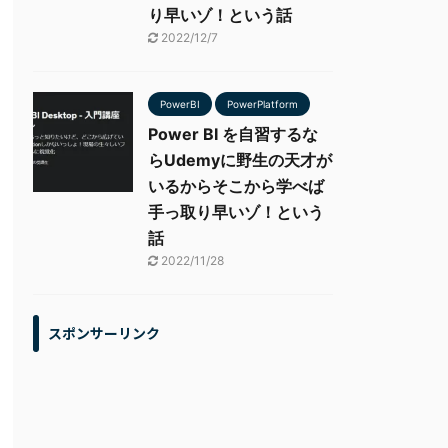
り早いゾ！という話
2022/12/7
PowerBI
PowerPlatform
Power BI を自習するな
らUdemyに野生の天才が
いるからそこから学べば
手っ取り早いゾ！という
話
2022/11/28
スポンサーリンク