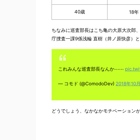
40歳
18年
ちなみに巡査部長はこち亀の大原大次郎、
庁捜査一課9係浅輪 直樹（井ノ原快彦）
これみんな巡査部長なんか⋯⋯
pic.tw
— コモド (@ComodoDev)
2018年10
どうでしょう、なかなかモチベーション