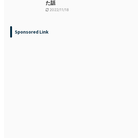
た話
2022/11/18
Sponsored Link