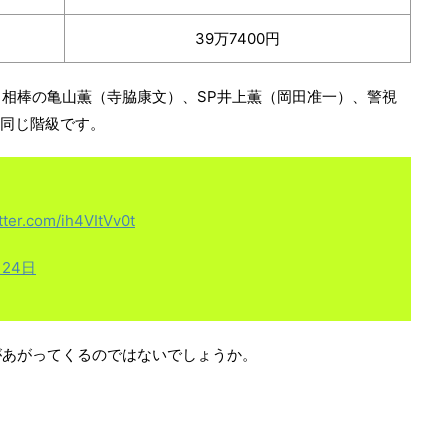
39万7400円
相棒の亀山薫（寺脇康文）、SP井上薫（岡田准一）、警視
と同じ階級です。
itter.com/ih4VItVv0t
月24日
があがってくるのではないでしょうか。