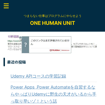
つまらない仕事はプログラムにやらせよう
ONE HUMAN UNIT
最近の投稿
Udemy APIコースの学習記録
Power Apps ,Power Automateを自習するな
らやっぱりUdemyに野生の天才がいるから手
っ取り早いゾ！という話