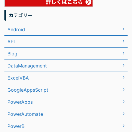
カテゴリー
Android
API
Blog
DataManagement
ExcelVBA
GoogleAppsScript
PowerApps
PowerAutomate
PowerBI