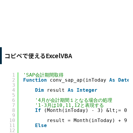
コピペで使えるExcelVBA
1
'SAP会計期間取得
2
Function
conv_sap_ap(inToday 
As
Date
)
3
4
Dim
result 
As
Integer
5
6
'4月が会計期間１となる場合の処理
7
'1-3月は10,11,12と表現する
8
If
(Month(inToday) - 3) &lt;= 0 
T
9
10
result = Month(inToday) + 9
11
Else
12