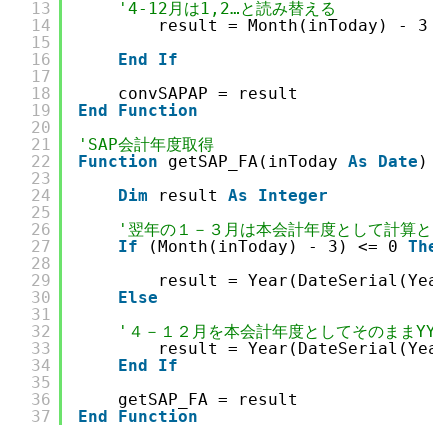
13
'4-12月は1,2…と読み替える
14
result = Month(inToday) - 3
15
16
End
If
17
18
convSAPAP = result
19
End
Function
20
21
'SAP会計年度取得
22
Function
getSAP_FA(inToday 
As
Date
)
23
24
Dim
result 
As
Integer
25
26
'翌年の１－３月は本会計年度として計算とし
27
If
(Month(inToday) - 3) <= 0 
Then
28
29
result = Year(DateSerial(Year
30
Else
31
32
'４－１２月を本会計年度としてそのままYYY
33
result = Year(DateSerial(Year
34
End
If
35
36
getSAP_FA = result
37
End
Function