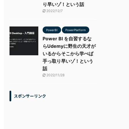
り早いゾ！という話
2022/12/7
PowerBI
PowerPlatform
Power BI を自習するな
らUdemyに野生の天才が
いるからそこから学べば
手っ取り早いゾ！という
話
2022/11/28
スポンサーリンク