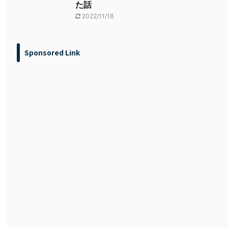
た話
2022/11/18
Sponsored Link