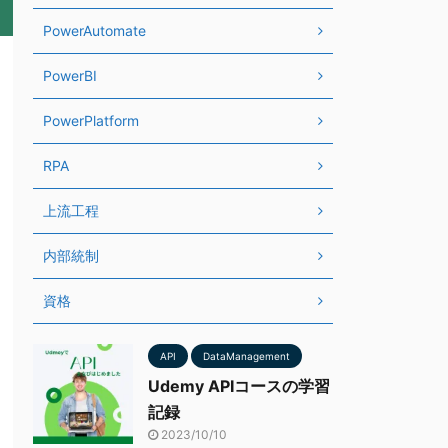
PowerAutomate
PowerBI
PowerPlatform
RPA
上流工程
内部統制
資格
API
DataManagement
Udemy APIコースの学習
記録
2023/10/10