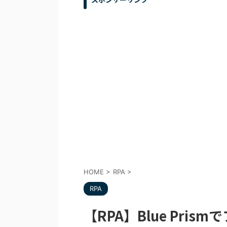
HOME
>
RPA
>
RPA
【RPA】Blue Pr