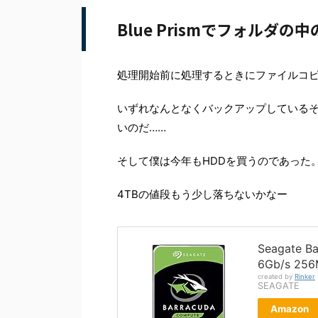
Blue Prismでフォル
処理開始前に処理するときにファイルコ
いずれなんとなくバックアップしている
いのだ……
そして僕は今年もHDDを買うのであった
4TBの値段もう少し落ちないかなー
Seagate 
6Gb/s 25
created by
Rinker
SEAGATE
Amazon