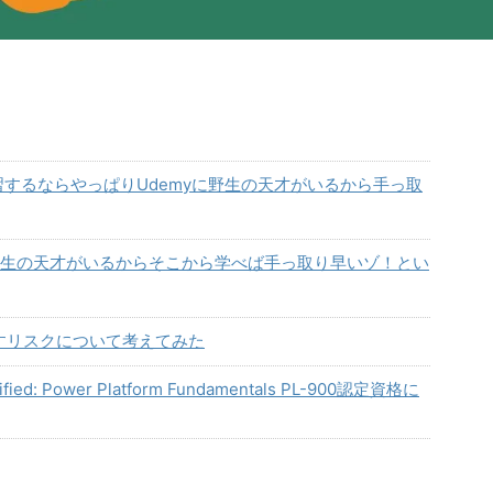
mateを自習するならやっぱりUdemyに野生の天才がいるから手っ取
myに野生の天才がいるからそこから学べば手っ取り早いゾ！とい
がもたらすリスクについて考えてみた
ed: Power Platform Fundamentals PL-900認定資格に