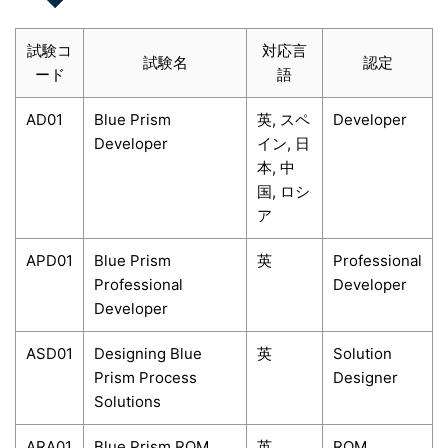
試験コ
対応言
試験名
認定
ード
語
AD01
Blue Prism
英, スペ
Developer
Developer
イン, 日
本, 中
国, ロシ
ア
APD01
Blue Prism
英
Professional
Professional
Developer
Developer
ASD01
Designing Blue
英
Solution
Prism Process
Designer
Solutions
ARA01
Blue Prism ROM
英
ROM