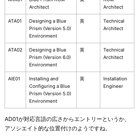
Architect
Architect
ATA01
Designing a Blue
英
Technical
Prism (Version 5.0)
Architect
Environment
ATA02
Designing a Blue
英
Technical
Prism (Version 6.0)
Architect
Environment
AIE01
Installing and
英
Installation
Configuring a Blue
Engineer
Prism (Version 5.0)
Environment
AD01が対応言語の広さからエントリーというか、
アソシエイト的な位置付けのようですね。