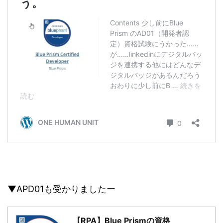
▼APD01も受かりましたー
【RPA】Blue Prismの資格