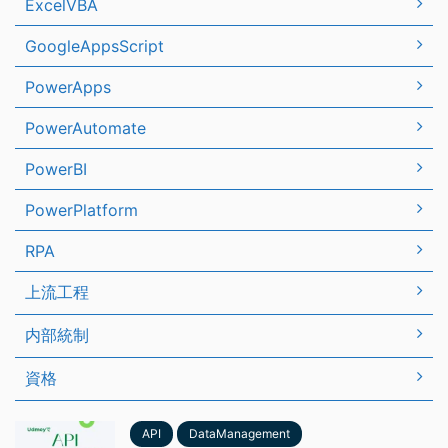
ExcelVBA
GoogleAppsScript
PowerApps
PowerAutomate
PowerBI
PowerPlatform
RPA
上流工程
内部統制
資格
API
DataManagement