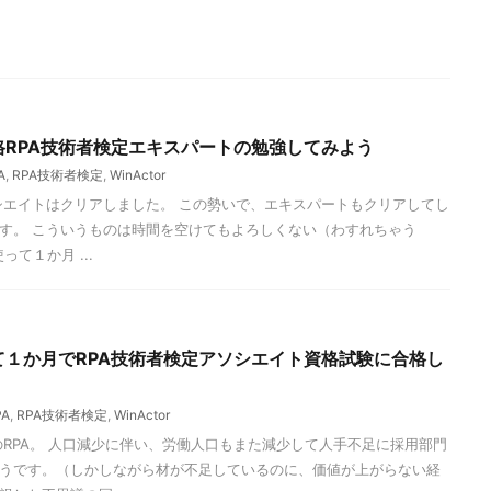
の資格RPA技術者検定エキスパートの勉強してみよう
A
,
RPA技術者検定
,
WinActor
シエイトはクリアしました。 この勢いで、エキスパートもクリアしてし
す。 こういうものは時間を空けてもよろしくない（わすれちゃう
使って１か月 ...
使って１か月でRPA技術者検定アソシエイト資格試験に合格し
PA
,
RPA技術者検定
,
WinActor
のRPA。 人口減少に伴い、労働人口もまた減少して人手不足に採用部門
うです。（しかしながら材が不足しているのに、価値が上がらない経