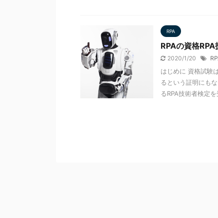
RPA
RPAの資格R
2020/1/20
RP
はじめに 資格試験
るという証明にもなる
るRPA技術者検定を受け