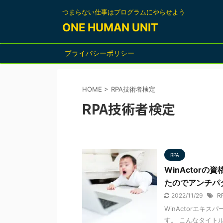
つまらない仕事はプログラムにやらせよう
ONE HUMAN UNIT
プライバシーポリシー
HOME
>
RPA技術者検定
RPA技術者検定
RPA
WinActor
たのでアンチパ
2022/11/29
R
WinActorエキ
す。 こんなタイト