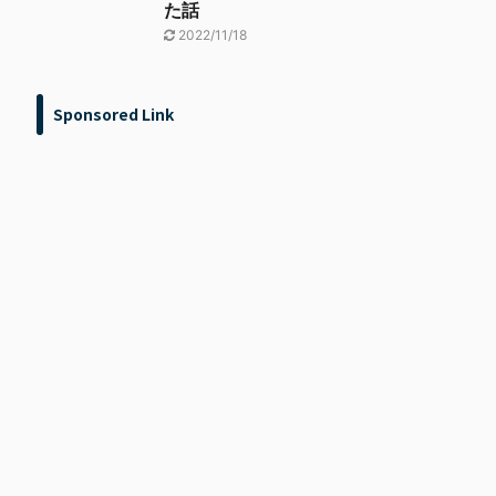
た話
2022/11/18
Sponsored Link