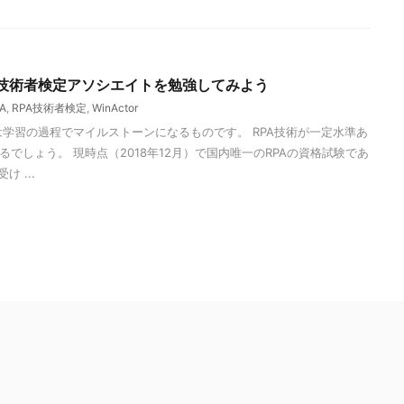
PA技術者検定アソシエイトを勉強してみよう
A
,
RPA技術者検定
,
WinActor
は学習の過程でマイルストーンになるものです。 RPA技術が一定水準あ
でしょう。 現時点（2018年12月）で国内唯一のRPAの資格試験であ
 ...