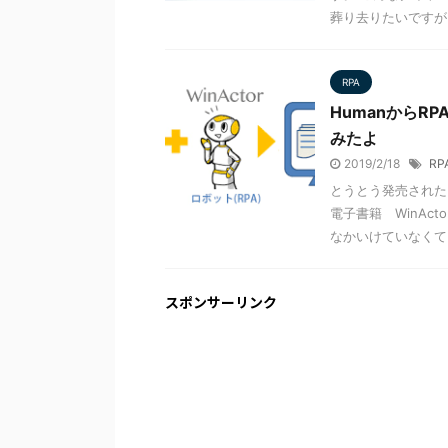
葬り去りたいですが、
RPA
Humanから
みたよ
2019/2/18
RP
とうとう発売された
電子書籍 WinAc
なかいけていなくて電 
スポンサーリンク