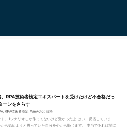
の資格、RPA技術者検定エキスパートを受けたけど不合格だっ
ターンをさらす
PA
,
RPA技術者検定
,
WinActor
,
資格
スパート、1シナリオしか作ってないけど受かったよ はい、反省していま
ルから始めようと思っていた自分を心から恥じます。 本当であれば闇に