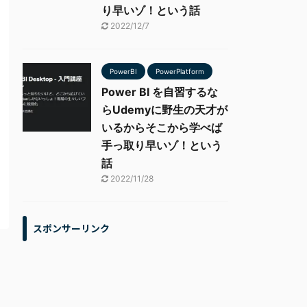
り早いゾ！という話
2022/12/7
PowerBI
PowerPlatform
Power BI を自習するな
らUdemyに野生の天才が
いるからそこから学べば
手っ取り早いゾ！という
話
2022/11/28
スポンサーリンク