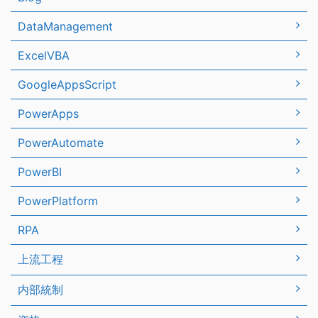
DataManagement
ExcelVBA
GoogleAppsScript
PowerApps
PowerAutomate
PowerBI
PowerPlatform
RPA
上流工程
内部統制