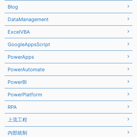
Blog
DataManagement
ExcelVBA
GoogleAppsScript
PowerApps
PowerAutomate
PowerBI
PowerPlatform
RPA
上流工程
内部統制