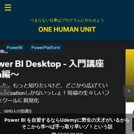
つまらない仕事はプログラムにやらせよう
ONE HUMAN UNIT
API
PowerApps
PowerBI
RPA
資格
資格
資格
上流工程
資格
資格
DataManagement
内部統制
PowerPlatform
PowerAutomate
PowerPlatform
元RPA開発者が無料でMicrosoft Certified: Power
【デジタルバッジの使い方】Microsoft AZ-900を
Acclaimに連携しデジタルバッジをlinkedInに登録してみよ
Excel VBAエキスパート スタンダードに合格するために勉
Platform Fundamentals PL-900認定資格にチャレンジし
Power BI を自習するならUdemyに野生の天才がいるから
Power Apps ,Power Automateを自習するならやっぱり
Power Automate DeskTopがもたらすリスクについて考
非インフラ情シスが無料でAZ-900 Microsoft Azure
非インフラ情シスが無料でAZ-900 Microsoft Azure
Udemyに野生の天才がいるから手っ取り早いゾ！という話
BABOKで超上流工程の要求定義プロセスを成功させたい
そこから学べば手っ取り早いゾ！という話
Fundamentalsに挑み合格できるか
Fundamentalsに挑み合格した話
Udemy APIコースの学習記録
えてみた
強する
た話
う