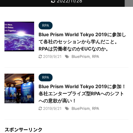
2023/10/10
2022/11/28
2022/11/28
2022/11/28
2022/11/28
2022/11/18
2021/2/26
2022/12/7
2021/3/10
2021/2/8
RPA
Blue Prism World Tokyo 2019に参加し
て各社のセッションから学んだこと。
RPAは労働者なのかEUCなのか。
2019/9/21
BluePrism
,
RPA
RPA
Blue Prism World Tokyo 2019に参加！
各社エンタープライズ型RPAへのシフト
への意欲が高い！
2019/9/21
BluePrism
,
RPA
スポンサーリンク