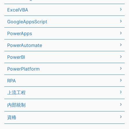
ExcelVBA
GoogleAppsScript
PowerApps
PowerAutomate
PowerBI
PowerPlatform
RPA
上流工程
内部統制
資格