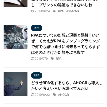
し、プリンタの認証もできないしね
2019/6/24
RPA
,
WinActor
RPA
RPAについての幻想と現実と誤解 | いい
ぜ、てめえがRPAをノンプログラミング
で何でも思い通りに出来るってならまず
はそのふざけた幻想をぶち殺す
2019/7/9
RPA
RPA
どうせRPA化するなら、AI-OCRも導入し
たいと考えいろいろ調べてみた話
2019/6/22
AI-OCR