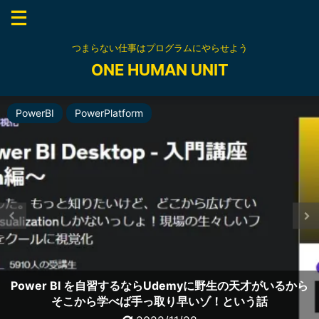
つまらない仕事はプログラムにやらせよう
ONE HUMAN UNIT
API
PowerApps
PowerBI
RPA
資格
資格
資格
上流工程
資格
資格
DataManagement
内部統制
PowerPlatform
PowerAutomate
PowerPlatform
元RPA開発者が無料でMicrosoft Certified: Power
【デジタルバッジの使い方】Microsoft AZ-900を
Acclaimに連携しデジタルバッジをlinkedInに登録してみよ
Excel VBAエキスパート スタンダードに合格するために勉
Platform Fundamentals PL-900認定資格にチャレンジし
Power BI を自習するならUdemyに野生の天才がいるから
Power Apps ,Power Automateを自習するならやっぱり
Power Automate DeskTopがもたらすリスクについて考
非インフラ情シスが無料でAZ-900 Microsoft Azure
非インフラ情シスが無料でAZ-900 Microsoft Azure
Udemyに野生の天才がいるから手っ取り早いゾ！という話
BABOKで超上流工程の要求定義プロセスを成功させたい
そこから学べば手っ取り早いゾ！という話
Fundamentalsに挑み合格できるか
Fundamentalsに挑み合格した話
Udemy APIコースの学習記録
えてみた
強する
た話
う