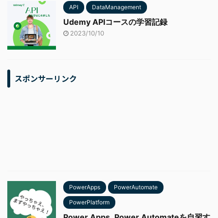
API
DataManagement
Udemy APIコースの学習記録
2023/10/10
スポンサーリンク
PowerApps
PowerAutomate
PowerPlatform
Power Apps ,Power Automateを自習す