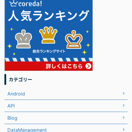
カテゴリー
Android
API
Blog
DataManagement