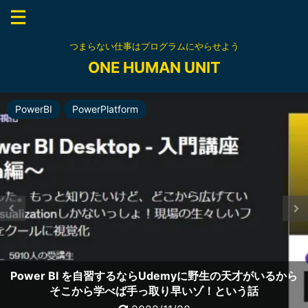
つまらない仕事はプログラムにやらせよう
ONE HUMAN UNIT
API
PowerApps
PowerBI
RPA
資格
資格
資格
上流工程
資格
資格
DataManagement
内部統制
PowerPlatform
PowerAutomate
PowerPlatform
元RPA開発者が無料でMicrosoft Certified: Power
【デジタルバッジの使い方】Microsoft AZ-900を
Acclaimに連携しデジタルバッジをlinkedInに登録してみよ
Excel VBAエキスパート スタンダードに合格するために勉
Platform Fundamentals PL-900認定資格にチャレンジし
Power BI を自習するならUdemyに野生の天才がいるから
Power Apps ,Power Automateを自習するならやっぱり
Power Automate DeskTopがもたらすリスクについて考
非インフラ情シスが無料でAZ-900 Microsoft Azure
非インフラ情シスが無料でAZ-900 Microsoft Azure
Udemyに野生の天才がいるから手っ取り早いゾ！という話
BABOKで超上流工程の要求定義プロセスを成功させたい
そこから学べば手っ取り早いゾ！という話
Fundamentalsに挑み合格できるか
Fundamentalsに挑み合格した話
Udemy APIコースの学習記録
えてみた
強する
た話
う