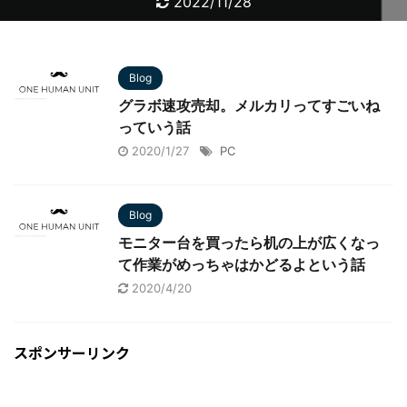
2023/10/10
2022/11/28
2022/11/28
2022/11/28
2022/11/28
2022/11/18
2021/2/26
2022/12/7
2021/3/10
2021/2/8
Blog
グラボ速攻売却。メルカリってすごいね
っていう話
2020/1/27
PC
Blog
モニター台を買ったら机の上が広くなっ
て作業がめっちゃはかどるよという話
2020/4/20
スポンサーリンク