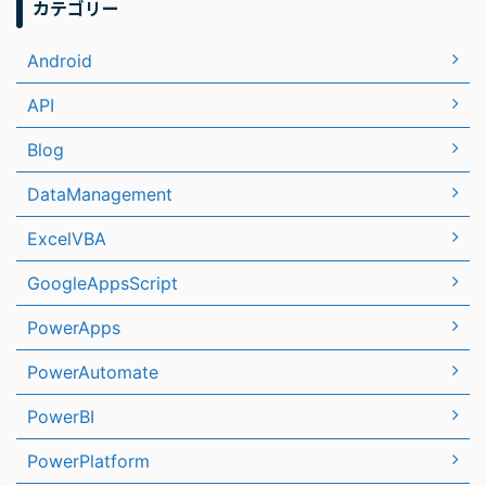
カテゴリー
Android
API
Blog
DataManagement
ExcelVBA
GoogleAppsScript
PowerApps
PowerAutomate
PowerBI
PowerPlatform