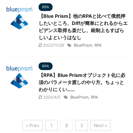
RPA
【Blue Prism】他のRPAと比べて俄然押
したいところ、Diffが簡単にとれるからエ
ビデンス取得も楽だし、統制上もすばら
しいよというはなし
2022/11/28
BluePrism
,
RPA
RPA
【RPA】Blue Prismオブジェクト化に必
須のパラメータ渡しのやり方。ちょっと
わかりにくい……
2020/4/5
BluePrism
,
RPA
« Prev
1
2
3
Next »