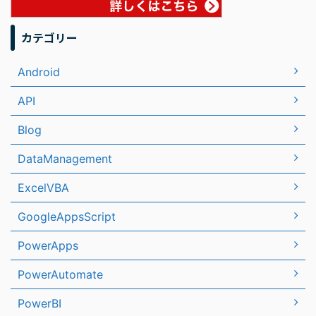
カテゴリー
Android
API
Blog
DataManagement
ExcelVBA
GoogleAppsScript
PowerApps
PowerAutomate
PowerBI