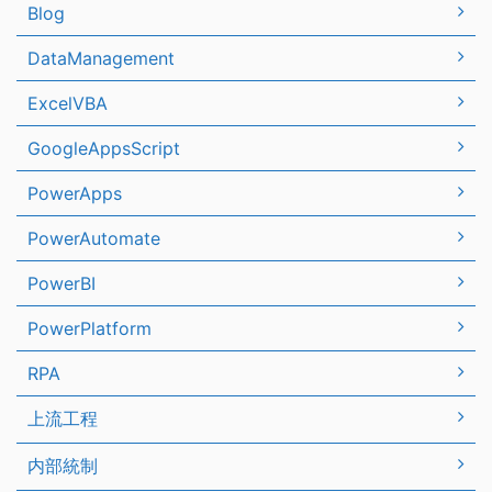
Blog
DataManagement
ExcelVBA
GoogleAppsScript
PowerApps
PowerAutomate
PowerBI
PowerPlatform
RPA
上流工程
内部統制