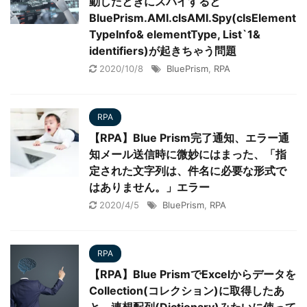
動したときにスパイすると
BluePrism.AMI.clsAMI.Spy(clsElement
TypeInfo& elementType, List`1&
identifiers)が起きちゃう問題
2020/10/8
BluePrism
,
RPA
RPA
【RPA】Blue Prism完了通知、エラー通
知メール送信時に微妙にはまった、「指
定された文字列は、件名に必要な形式で
はありません。」エラー
2020/4/5
BluePrism
,
RPA
RPA
【RPA】Blue PrismでExcelからデータを
Collection(コレクション)に取得したあ